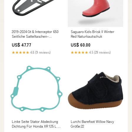
2019-2024 Gt & Interceptor 650
Saguaro Kids Brisk II Winter
Seitliche Satteltaschen-
Red Naturkautschuk
Montagehalterung Wetsuits
US$ 47.77
US$ 60.00
★★★★★
4.8 (9 reviews)
★★★★★
4.5 (29 reviews)
Linke Seite Stator Abdeckung
Lurchi Barefoot Willow Navy
Dichtung Für Honda XR 125 L /
Größe:22
CG 125 M ES 2003-2008 Anti