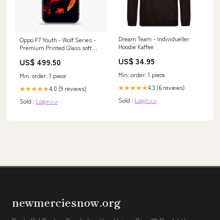
Dream Team - Individueller
Oppo F7 Youth - Wolf Series -
Hoodie Kaffee
Premium Printed Glass soft
Bumper shock Proof Case
US$ 34.95
US$ 499.50
Color:Design 5
Min. order: 1 piece
Min. order: 1 piece
4.3 (6 reviews)
★★★★★
4.0 (9 reviews)
★★★★★
Sold :
Login>>
Sold :
Login>>
newmerciesnow.org