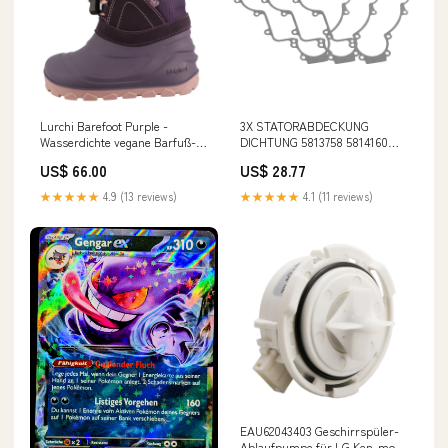
Lurchi Barefoot Purple -
3X STATORABDECKUNG
Wasserdichte vegane Barfuß-
DICHTUNG 5813758 5814160
Winterstiefel Größe:30
FüR POLARIS RANGER RZR 900
US$ 66.00
US$ 28.77
1000 XP 13-24 Volkswagen Car
Camshafts
★★★★★
4.9 (13 reviews)
★★★★★
4.1 (11 reviews)
EAU62043403 Geschirrspüler-
Ablaufpumpe für LG Ken-more