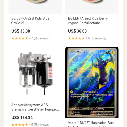
BE LENKA Zest Kids Blue
BE LENKA Zest Kids Berry
Größe:29
vegane Barfußschuhe
US$ 36.00
US$ 36.00
★★★★★
4.7 (25 reviews)
★★★★★
4.5 (16 reviews)
Antiblockiersystem ABS
Bremskraftverst?rker Pumpe
Montage 47070-12010 für Toyota
US$ 164.94
Prius Lexus Universal Fork
Voltrel 178/167 Illustration Rare
Preload Adjusters
★★★★★
4.6 (28 reviews)
DE Entwicklungen in Paldea