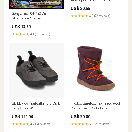
Geschirrspüler/Trockner
US$ 20.55
EAU60710801 Honda Drive Belt
Gengar Ex 104/162 DE
★★★★★
4.5 (22 reviews)
Strahlende Sterne
US$ 13.90
★★★★★
4.1 (9 reviews)
BE LENKA Trailwalker 3.0 Dark
Froddo Barefoot Tex Track Wool
Grey Größe:45
Purple Barfußschuhe ohne
schnüren
US$ 150.00
US$ 90.00
★★★★★
4.4 (24 reviews)
★★★★★
5.0 (22 reviews)