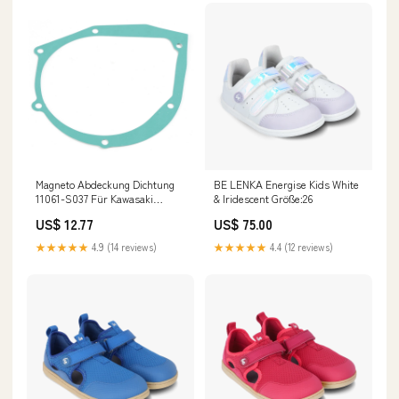
Magneto Abdeckung Dichtung
BE LENKA Energise Kids White
11061-S037 Für Kawasaki
& Iridescent Größe:26
KLX125 KLX125L KLX 125 2003-
US$ 12.77
US$ 75.00
2006 Yamaha Switch
★★★★★
4.9 (14 reviews)
★★★★★
4.4 (12 reviews)