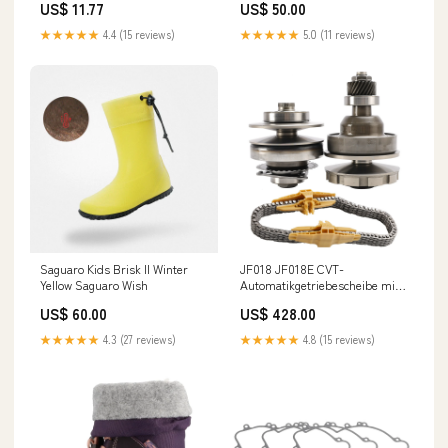
US$ 11.77
US$ 50.00
Theft System
★★★★★
4.4 (15 reviews)
★★★★★
5.0 (11 reviews)
Saguaro Kids Brisk II Winter
JF018 JF018E CVT-
Yellow Saguaro Wish
Automatikgetriebescheibe mit
Riemenkette für Nissan-
US$ 60.00
US$ 428.00
Getriebe Nissan Car Safety
Airbag Parts
★★★★★
4.3 (27 reviews)
★★★★★
4.8 (15 reviews)