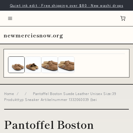
Quiet ink edit · Free shipping over $80 · New washi drops
newmerciesnow.org
Home
/
/
Pantoffel Boston Suede Leather Unisex Size:39
Produkttyp Sneaker Artikelnummer 1332060039 (bei
Pantoffel Boston